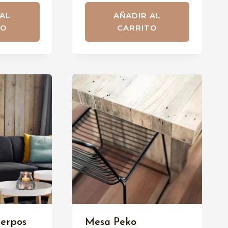
 AL
AÑADIR AL
TO
CARRITO
uerpos
Mesa Peko