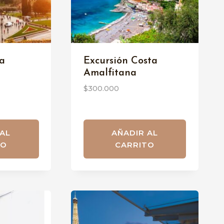
a
Excursión Costa
Amalfitana
$
300.000
 AL
AÑADIR AL
TO
CARRITO