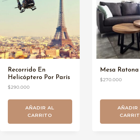
Recorrido En
Mesa Ratona
Helicóptero Por París
$
270.000
$
290.000
AÑADIR AL
AÑADIR
CARRITO
CARRI