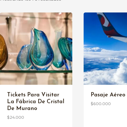
por
los
últimos
o
o
Tickets Para Visitar
Pasaje Aéreo
La Fábrica De Cristal
$
600.000
De Murano
$
24.000