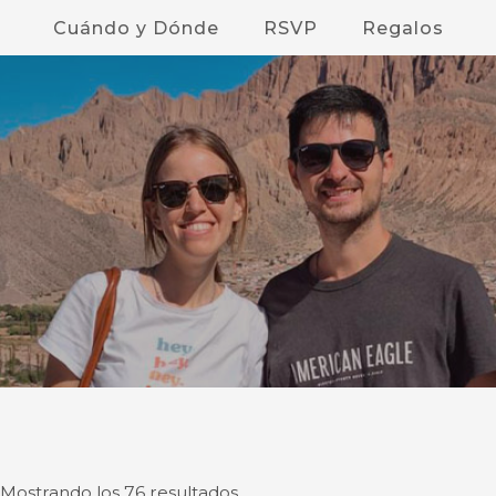
Cuándo y Dónde
RSVP
Regalos
Ordenado
Mostrando los 76 resultados