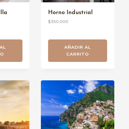
lla
Horno Industrial
$
350.000
 AL
AÑADIR AL
TO
CARRITO