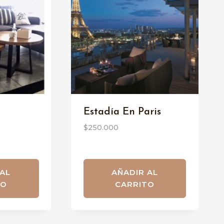
Estadía En Paris
$
250.000
 AL
AÑADIR AL
TO
CARRITO