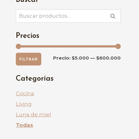
Buscar
Buscar
BUSCAR
por:
Precios
Precio
Precio
Precio:
$5.000
—
$600.000
FILTRAR
mínim
máxim
Categorías
Cocina
Living
Luna de miel
Todas