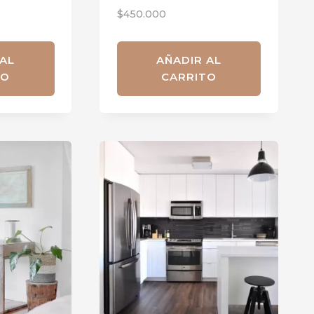
$
450.000
 AL
AÑADIR AL
TO
CARRITO