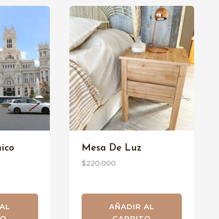
ico
Mesa De Luz
$
220.000
 AL
AÑADIR AL
TO
CARRITO