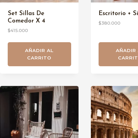
Set Sillas De
Escritorio + Si
Comedor X 4
$
380.000
$
415.000
AÑADIR AL
AÑADIR
CARRITO
CARRI