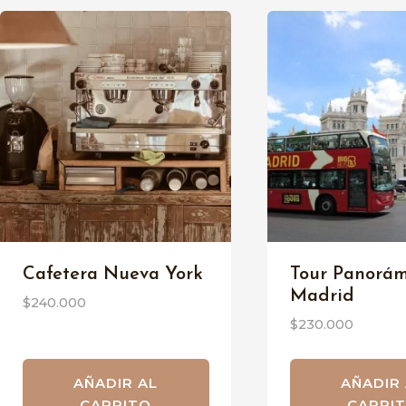
Cafetera Nueva York
Tour Panorám
Madrid
$
240.000
$
230.000
AÑADIR AL
AÑADIR
CARRITO
CARRI