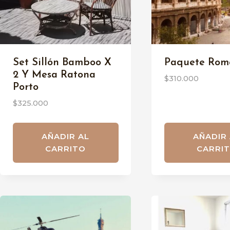
Set Sillón Bamboo X
Paquete Rom
2 Y Mesa Ratona
$
310.000
Porto
$
325.000
AÑADIR AL
AÑADIR
CARRITO
CARRI