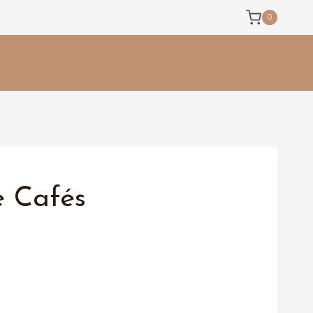
0
e Cafés