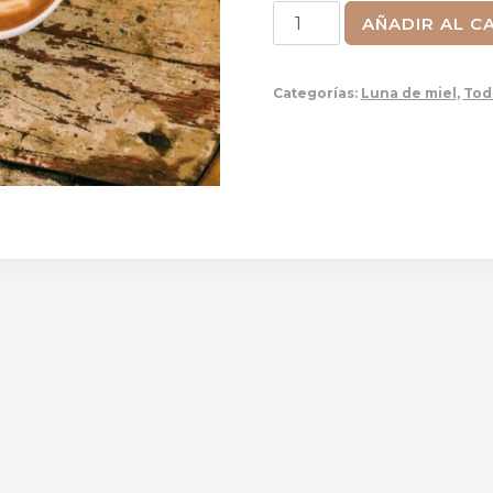
Voucher
AÑADIR AL C
de
cafés
Categorías:
Luna de miel
,
Tod
cantidad