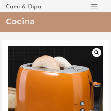
Saltar
Cami & Dipa
al
contenido
Cocina