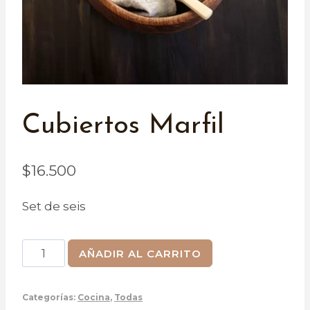
Cubiertos Marfil
$
16.500
Set de seis
Cubiertos
AÑADIR AL CARRITO
Marfil
cantidad
Categorías:
Cocina
,
Todas