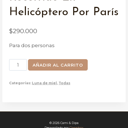
Helicóptero Por París
$
290.000
Para dos personas
Recorrido
AÑADIR AL CARRITO
en
helicóptero
Categorías:
Luna de miel
,
Todas
por
París
cantidad
© 2026 Cami & Dipa
Desarrollado por
Clappbox