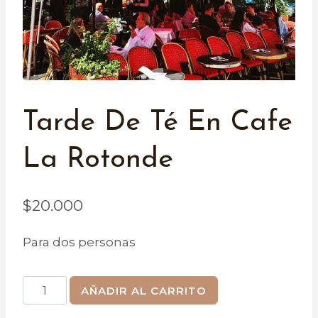
Tarde De Té En Cafe
La Rotonde
$
20.000
Para dos personas
Tarde
AÑADIR AL CARRITO
de