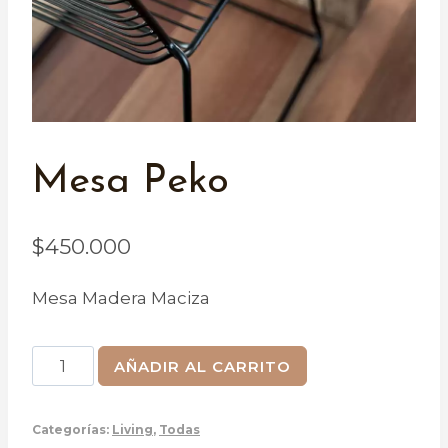
Mesa Peko
$
450.000
Mesa Madera Maciza
Mesa
AÑADIR AL CARRITO
Peko
cantidad
Categorías:
Living
,
Todas