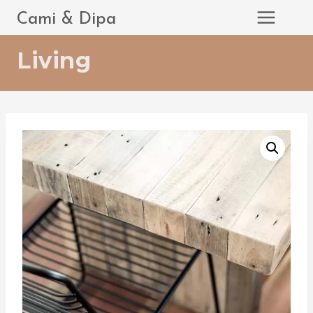
Saltar
Cami & Dipa
al
contenido
Living