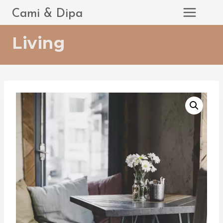
Saltar
Cami & Dipa
al
contenido
Living