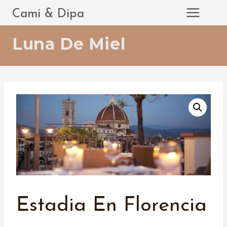
Saltar
Cami & Dipa
al
contenido
Luna De Miel
Estadia En Florencia