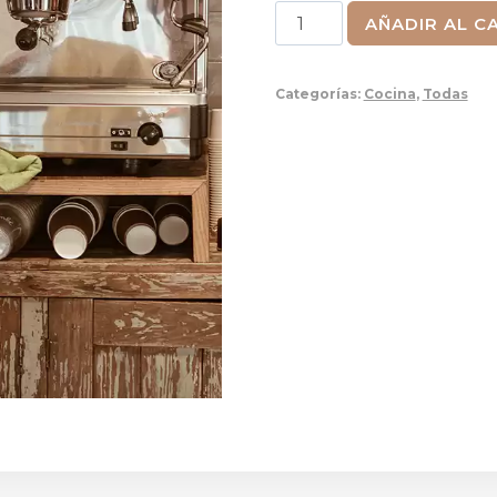
Cafetera
AÑADIR AL C
Nueva
York
Categorías:
Cocina
,
Todas
cantidad